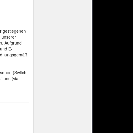
r gestiegenen
 unserer
n. Aufgrund
-und E-
 ordnungsgemäß.
rsonen (Switch-
i uns (via