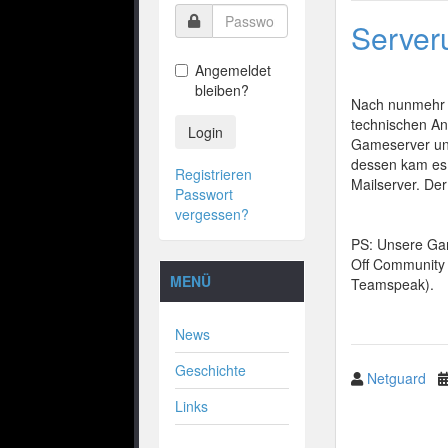
Server
Angemeldet
bleiben?
Nach nunmehr e
technischen A
Login
Gameserver un
dessen kam es 
Registrieren
Mailserver. De
Passwort
vergessen?
PS: Unsere Gam
Off Community 
MENÜ
Teamspeak).
News
Geschichte
Netguard
Links