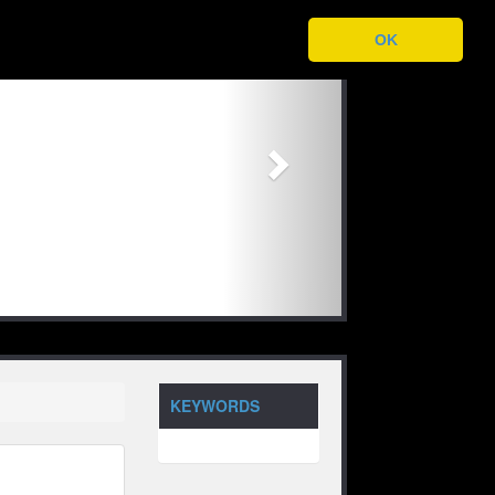
Next
OK
KEYWORDS